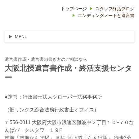
トップページ
スタッフ終活ブログ
エンディングノートと遺言書
MENU
遺言書作成・遺言書の書き方のご相談なら
大阪北摂遺言書作成・終活支援センタ
ー
●運営：行政書士法人クローバー法務事務所
（旧リンクス綜合法務行政書士オフィス）
〒556-0011 大阪府大阪市浪速区難波中２丁目１０−７０な
んばパークスタワー１９F
南海「南海なんば駅」 直結; 地下鉄「なんば駅」 徒歩3分.