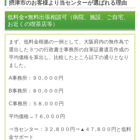
摂津市のお客様より当センターが選ばれる理由
低料金×無料出張相談可（病院、施設、ご自宅、
お近くの喫茶店等）
まず、低料金根拠の一例として、大阪府内の無作為で
選出した３つの行政書士事務所の自筆証書遺言作成の
平均価格を算出し、比較したところ以下の通りとなり
ました。
A
事務所：９０
,
０００円
B
事務所：８０
,
０００円
C
事務所：５８
,
０００円
平均価格→７６
,
０００円
⇒当センター：３２
,
８００円⇒▲４７
,
８００円と低料
金サポート