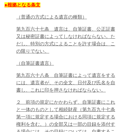
●根拠となる条文
（普通の方式による遺言の種類）
第九百六十七条 遺言は、自筆証書、公正証書
又は秘密証書によってしなければならない。た
だし、特別の方式によることを許す場合は、こ
の限りでない。
（自筆証書遺言）
第九百六十八条 自筆証書によって遺言をする
には、遺言者が、その全文、日付及び氏名を自
書し、これに印を押さなければならない。
２ 前項の規定にかかわらず、自筆証書にこれ
と一体のものとして相続財産（第九百九十七条
第一項に規定する場合における同項に規定する
権利を含む。）の全部又は一部の目録を添付す
る場合には、その目録については、自書するこ