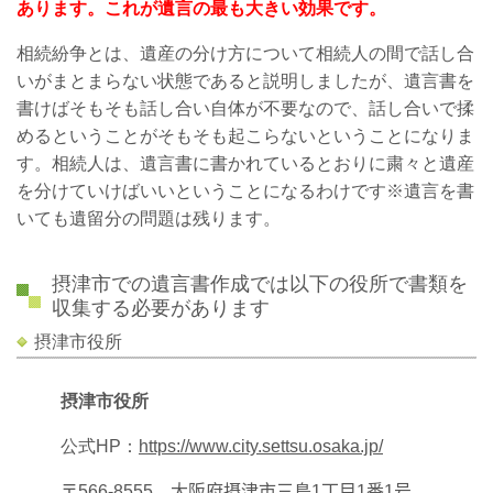
あります。これが遺言の最も大きい効果です。
相続紛争とは、遺産の分け方について相続人の間で話し合
いがまとまらない状態であると説明しましたが、遺言書を
書けばそもそも話し合い自体が不要なので、話し合いで揉
めるということがそもそも起こらないということになりま
す。相続人は、遺言書に書かれているとおりに粛々と遺産
を分けていけばいいということになるわけです※遺言を書
いても遺留分の問題は残ります。
摂津市での遺言書作成では以下の役所で書類を
収集する必要があります
摂津市役所
摂津市役所
公式
HP
：
https://www.city.settsu.osaka.jp/
〒
566-8555
大阪府摂津市三島
1
丁目
1
番
1
号