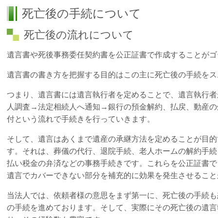
死亡後の手続について
死亡後の流れについて
遺言書や死後事務委任契約書を公正証書で作成することがゴ
遺言書の書き方を把握する目的はこの主に死亡後の手続をス
つまり、遺言書には遺言執行者を定めることで、遺言執行者
人調査→法定相続人へ通知→銀行の預金解約、払戻、動産の
付という流れで手続きを行っていきます。
そして、遺言はあくまで遺産の承継方法を定めることが目的
す。それは、葬儀の代行、退院手続、老人ホームの解約手続
払い税金の弁済などの事務手続きです。これらを公正証書で
遺言でカバーできない部分を補充的に効果を発生させること
当法人では、依頼者様の意思をまず第一に、死亡後の手続も
の手続を進めております。そして、実際にその死亡後の遺言