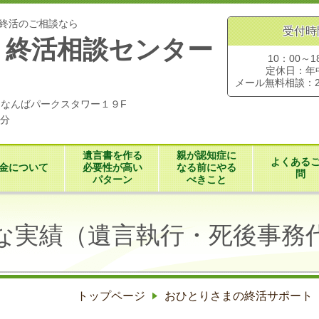
終活のご相談なら
受付時
・終活相談センター
10：00～1
定休日：年
メール無料相談：
７０なんばパークスタワー１９F
３分
遺言書を作る
親が認知症に
よくある
金について
必要性が高い
なる前にやる
問
パターン
べきこと
な実績（遺言執行・死後事務
トップページ
おひとりさまの終活サポート