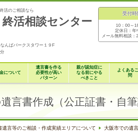
終活のご相談なら
受付時
・終活相談センター
10：00～1
定休日：年
メール無料相談：
７０なんばパークスタワー１９F
３分
遺言書を作る
親が認知症に
よくある
金について
必要性が高い
なる前にやる
問
パターン
べきこと
の遺言書作成（公正証書・自筆
書遺言等のご相談・作成実績エリアについて
大阪市での遺