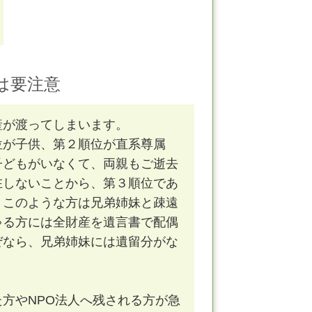
は要注意
産が渡ってしまいます。
位が子供、第２順位が直系尊属
子どもがいなくて、両親もご逝去
在しないことから、第３順位であ
。このような方は兄弟姉妹と疎遠
ゃる方には全財産を遺言書で配偶
ぜなら、兄弟姉妹には遺留分がな
方やNPO法人へ残される方が急