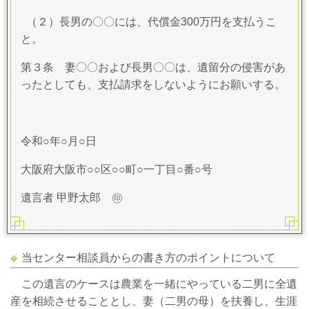
（２）長男の〇〇には、代償金300万円を支払うこ
と。
第３条 妻〇〇および長男〇〇は、遺留分の侵害があ
ったとしても、支払請求をしないようにお願いする。
令和○年○月○日
大阪府大阪市○○区○○町○一丁目○番○号
遺言者 甲野太郎 ㊞
当センター相談員からの書き方のポイントについて
この遺言のケースは農業を一緒にやっている二男に全遺
産を相続させることとし、妻（二男の母）を扶養し、生涯