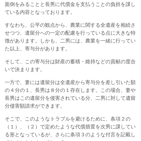
面倒をみることと長男に代償金を支払うことの負担を課し
ている内容となっております。
すなわち、公平の観点から、農業に関する全遺産を相続さ
せつつ、遺留分への一定の配慮を行っている点に大きな特
徴があります。しかも、二男には、農業を一緒に行ってい
た以上、寄与分があります。
そして、この寄与分は財産の蓄積・維持などの貢献の度合
いで決まります。
一方で、妻には遺留分は全遺産から寄与分を差し引いた額
の４分の１、長男は８分の１存在します。この場合、妻や
長男はこの遺留分を侵害されている分、二男に対して遺留
分侵害額請求ができます。
そこで、このようなトラブルを避けるために、条項２の
（１）、（２）で定めたような代償措置を次男に課してい
る形となっているが、さらに条項３のような付言を記載し