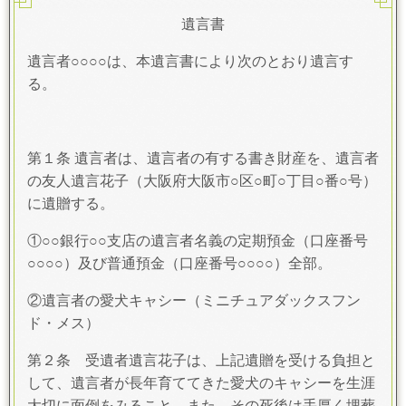
遺言書
遺言者○○○○は、本遺言書により次のとおり遺言す
る。
第１条 遺言者は、遺言者の有する書き財産を、遺言者
の友人遺言花子（大阪府大阪市○区○町○丁目○番○号）
に遺贈する。
①○○銀行○○支店の遺言者名義の定期預金（口座番号
○○○○）及び普通預金（口座番号○○○○）全部。
②遺言者の愛犬キャシー（ミニチュアダックスフン
ド・メス）
第２条 受遺者遺言花子は、上記遺贈を受ける負担と
して、遺言者が長年育ててきた愛犬のキャシーを生涯
大切に面倒をみること。また、その死後は手厚く埋葬