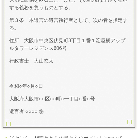
する義務を負うものとする。
第３条 本遺言の遺言執行者として、次の者を指定す
る。
住所 大阪市中央区伏見町3丁目１番１淀屋橋アップ
ルタワーレジデンス606号
行政書士 大山悠太
令和○年○月○日
大阪府大阪市○○区○○町○一丁目○番○号
遺言者 ○○○○ ㊞